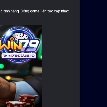
à tính năng. Cổng game liên tục cập nhật