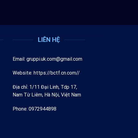
 dẫn mà nó mang lại.
LIÊN HỆ
Email:
gruppi.uk.com@gmail.com
Website: https://bctf.cn.com//
Địa chỉ: 1/11 Đại Linh, Tdp 17,
Nam Từ Liêm, Hà Nội, Việt Nam
Phone: 0972944898