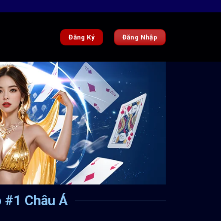
Đăng Ký
Đăng Nhập
 #1 Châu Á