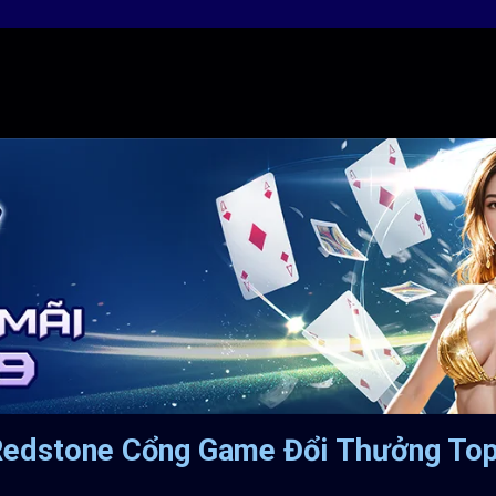
edstone Cổng Game Đổi Thưởng Top