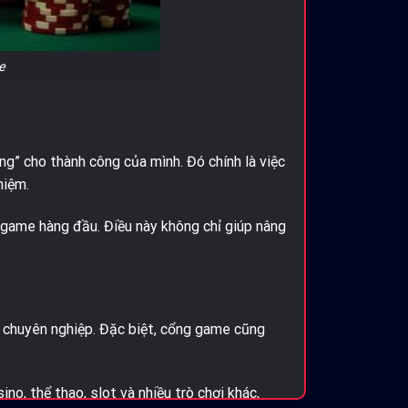
e
ng” cho thành công của mình. Đó chính là việc
hiệm.
 game hàng đầu. Điều này không chỉ giúp nâng
 chuyên nghiệp. Đặc biệt, cổng game cũng
no, thể thao, slot và nhiều trò chơi khác,