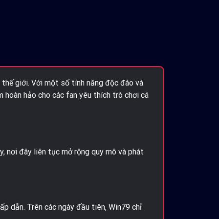
 thế giới. Với một số tính năng độc đáo và
m hoàn hảo cho các fan yêu thích trò chơi cá
, nơi đây liên tục mở rộng quy mô và phát
ấp dẫn. Trên các ngày đầu tiên, Win79 chỉ